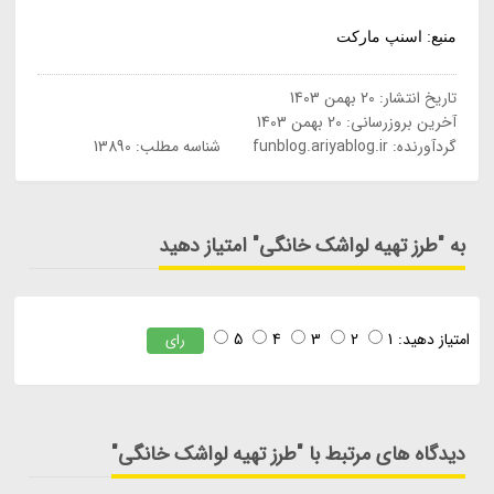
منبع: اسنپ مارکت
تاریخ انتشار:
20 بهمن 1403
آخرین بروزرسانی:
20 بهمن 1403
گردآورنده:
funblog.ariyablog.ir
شناسه مطلب: 13890
به "طرز تهیه لواشک خانگی" امتیاز دهید
امتیاز دهید:
1
2
3
4
5
رای
دیدگاه های مرتبط با "طرز تهیه لواشک خانگی"